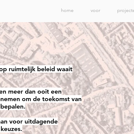
home
voor
project
op ruimtelijk beleid waait
n meer dan ooit een
opnemen om de toekomst van
bepalen.
aan voor uitdagende
 keuzes.