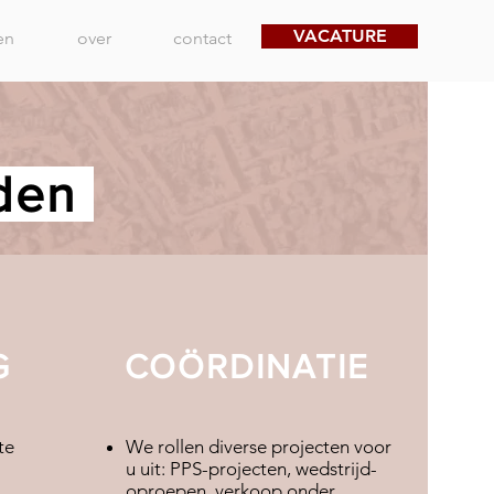
VACATURE
en
over
contact
eden
G
COÖRDINATIE
te
We rollen diverse projecten
voor
u uit: PPS-projecten,
wedstrijd-
oproepen, verkoop onder