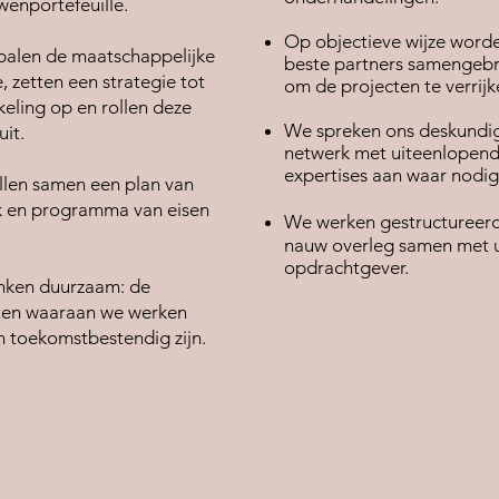
enportefeuille.
Op objectieve wijze word
alen de maatschappelijke
beste partners samengeb
 zetten een strategie tot
om de projecten te verrijk
eling op en rollen deze
We spreken ons deskundi
uit.
netwerk met uiteenlopen
expertises aan waar nodig
llen samen een plan van
 en programma van eisen
W
e werken gestructureerd
nauw overleg samen met u
opdrachtgever.
ken duurzaam: de
ten waaraan we werken
 toekomstbestendig zijn.