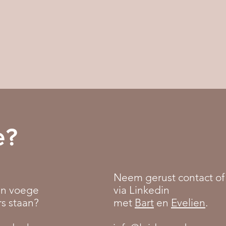
e?
Neem gerust contact of
 in voege
via Linkedin
rs staan?
met
Bart
en
Evelien
.