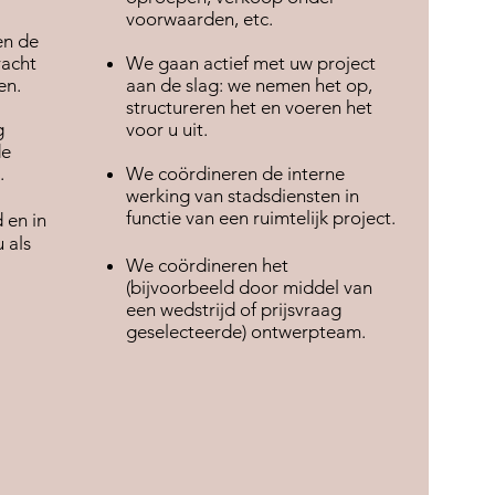
voorwaarden, etc.
en de
racht
We gaan actief met uw project
en.
aan de slag: we nemen het op,
structureren het en voeren het
g
voor u uit.
de
.
We coördineren de interne
werking van stadsdiensten in
functie van een ruimtelijk project.
 en in
 als
We coördineren het
(bijvoorbeeld door middel van
een wedstrijd of prijsvraag
geselecteerde) ontwerpteam.