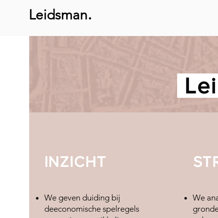
.
Leidsman
Lei
INZICHT
ST
We geven duiding bij
We ana
deeconomische spelregels
gronde