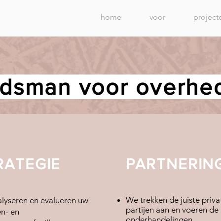
home
voor
project
dsman voor overh
RATEGIE
PARTNERIN
We trekken de juiste priva
lyseren en evalueren uw
partijen aan en voeren de
n- en
onderhandelingen.