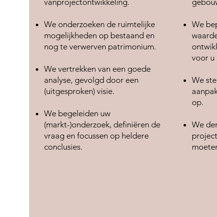
vanprojectontwikkeling.
gebouw
We onderzoeken de ruimtelijke
We bep
mogelijkheden op bestaand en
waarde,
nog te verwerven patrimonium.
ontwikk
voor u 
We vertrekken van een goede
analyse, gevolgd door een
We ste
(uitgesproken) visie.
aanpak
op.
We begeleiden uw
(markt-)onderzoek, definiëren de
We den
vraag en focussen op heldere
projec
conclusies.
moeten